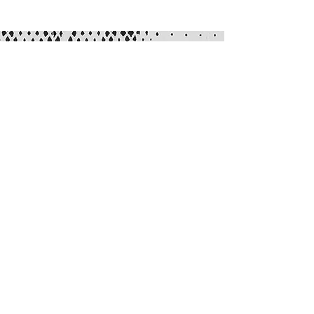
Contact Us
Via Maestri Comacini 10C
6834 Morbio Inferiore
Switzerland
Legal
Privacy Policy
Terms of Service